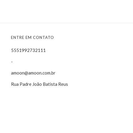
ENTRE EM CONTATO
5551992732111
-
amoon@amoon.com.br
Rua Padre João Batista Reus