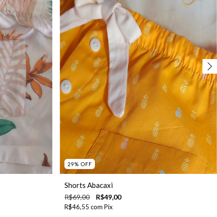
29
%
OFF
Shorts Abacaxi
R$69,00
R$49,00
R$46,55
com
Pix