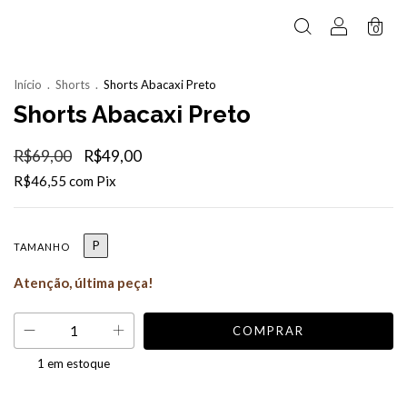
0
Início
.
Shorts
.
Shorts Abacaxi Preto
Shorts Abacaxi Preto
R$69,00
R$49,00
R$46,55
com
Pix
P
TAMANHO
Atenção, última peça!
1
em estoque