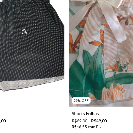
29
%
OFF
Shorts Folhas
,00
R$69,00
R$49,00
x
R$46,55
com
Pix