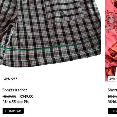
29
%
OFF
29
%
Shorts Xadrez
Shor
R$69,00
R$49,00
R$69
R$46,55
com
Pix
R$46
COMPRAR
CO