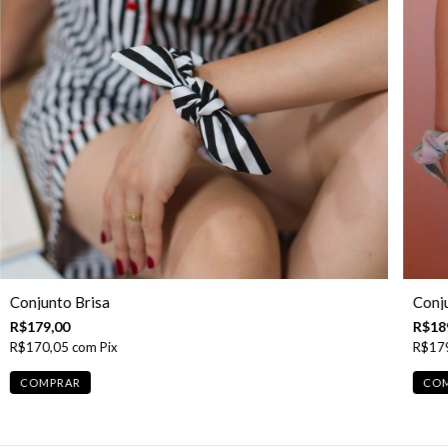
Conjunto Brisa
Conj
R$179,00
R$18
R$170,05
com
Pix
R$17
COMPRAR
CO