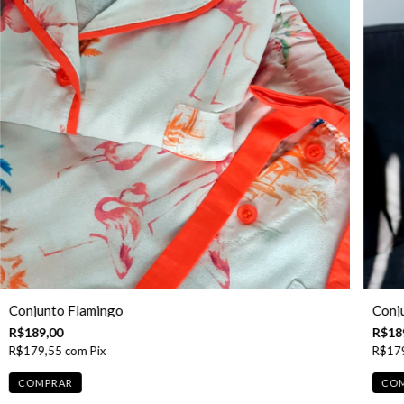
Conjunto Flamingo
Conj
R$189,00
R$18
R$179,55
com
Pix
R$17
COMPRAR
CO