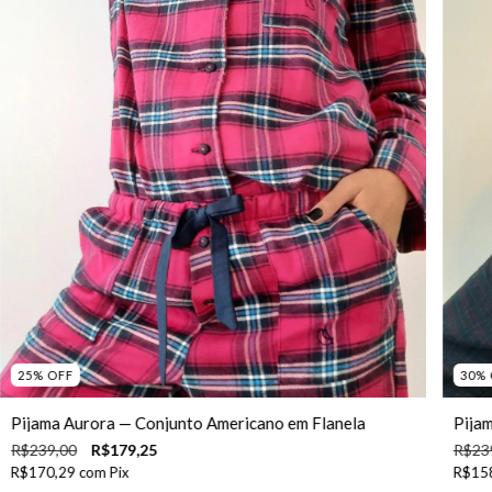
25
%
OFF
30
%
Pijama Aurora — Conjunto Americano em Flanela
Pija
R$239,00
R$179,25
R$23
R$170,29
com
Pix
R$15