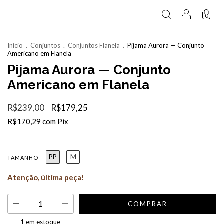
0
Início
.
Conjuntos
.
Conjuntos Flanela
.
Pijama Aurora — Conjunto
Americano em Flanela
Pijama Aurora — Conjunto
Americano em Flanela
R$239,00
R$179,25
R$170,29
com
Pix
PP
M
TAMANHO
Atenção, última peça!
1
em estoque