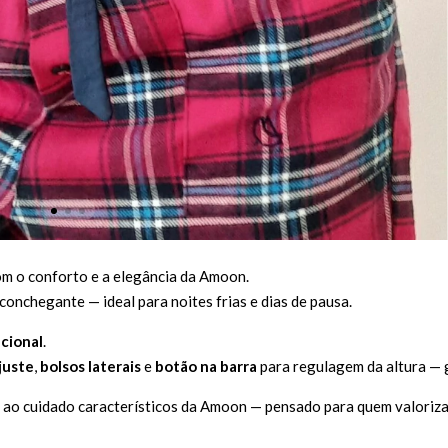
com o conforto e a elegância da Amoon.
aconchegante — ideal para noites frias e dias de pausa.
cional
.
juste
,
bolsos laterais
e
botão na barra
para regulagem da altura — g
e ao cuidado característicos da Amoon — pensado para quem valoriza