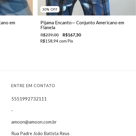
30
%
OFF
cano em
Pijama Encanto— Conjunto Americano em
Flanela
R$239,00
R$167,30
R$158,94
com
Pix
ENTRE EM CONTATO
5551992732111
-
amoon@amoon.com.br
Rua Padre João Batista Reus