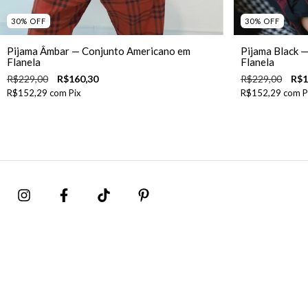
30
%
OFF
30
%
OFF
Pijama Âmbar — Conjunto Americano em
Pijama Black 
Flanela
Flanela
R$229,00
R$160,30
R$229,00
R$1
R$152,29
com
Pix
R$152,29
com
P