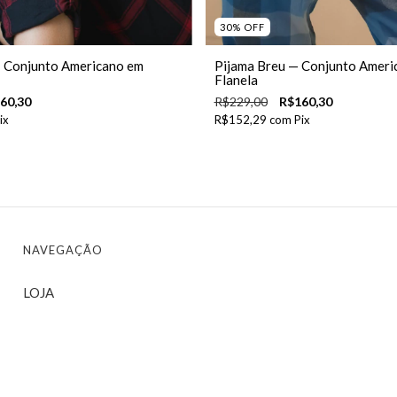
30
%
OFF
— Conjunto Americano em
Pijama Breu — Conjunto Ameri
Flanela
60,30
R$229,00
R$160,30
ix
R$152,29
com
Pix
NAVEGAÇÃO
LOJA