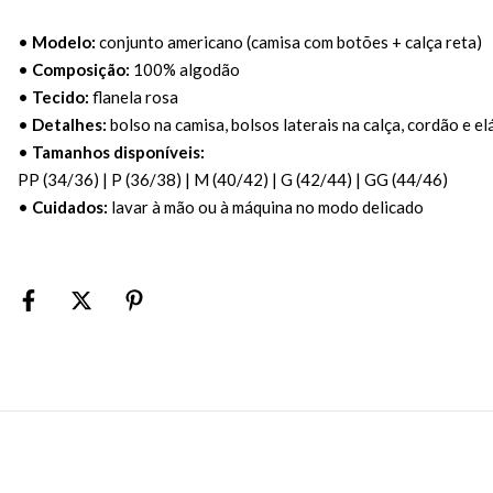
•
Modelo:
conjunto americano (camisa com botões + calça reta)
•
Composição:
100% algodão
•
Tecido:
flanela rosa
•
Detalhes:
bolso na camisa, bolsos laterais na calça, cordão e el
•
Tamanhos disponíveis:
PP (34/36) | P (36/38) | M (40/42) | G (42/44) | GG (44/46)
•
Cuidados:
lavar à mão ou à máquina no modo delicado